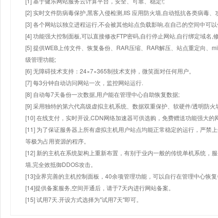
[1] 基于健乐网站服务云计算平台，安全、可靠、稳定!;
[2] 实时文件防病毒保护,黑客入侵检测,IIS 应用防火墙,自动抵抗各类病毒、
[3] 各个网站以独立进程运行,不会被其他站点负载影响,在自己的空间中可以使用
[4] 功能强大控制面板,可以直接修改FTP密码,自行停止网站,自行绑定域名,
[5] 提供WEB上传文件、恢复备份、RAR压缩、RAR解压、站点重定向
级管理功能;
[6] 无障碍技术支持：24×7×365制技术支持，微笑面对任何用户。
[7] 每3分钟自动访问网站一次，监控网站运行.
[8] 自动每7天备份一次数据,用户能在管理中心自助恢复数据;
[9] 采用独特的第六代高级虚拟主机系统、数据双重保护、软硬件/透明防火
[10] 在线支付，实时开设,CDN网络加速器可供选购，免费赠送功能强大
[11] 为了保证服务器上所有虚拟主机用户站点均能正常稳定的运行，严禁上
等极为占用资源的程序。
[12] 新的主机在系统架构上重新布置，有别于业内一般的传统单机系统，
墙,完全效抵御DDOS攻击。
[13]业界完善的主机控制面板，40余项管理功能，可以自行在管理中心恢
[14]提供备案服务,空间开通后，请于7天内进行网站备案。
[15] 试用7天.开设方式选择为"试用7天"即可。