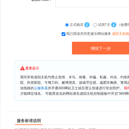
正式购买
试用7天
（收费
我已阅读并同意健乐网站服务
虚拟主机
重要提示
我司所有虚拟主机均禁止色情、木马、病毒、诈骗、私服、外挂、钓鱼
院、民营医院、弓驽刀剑、赌博用具、游戏币交易、减肥丰胸类、警用
信线路的
云服务器
并开通360网站卫士或百度云加速进行安全防护。
我
才能绑定域名。 可能受攻击的网站请在虚拟主机控制面板中开启“360网
服务标准说明